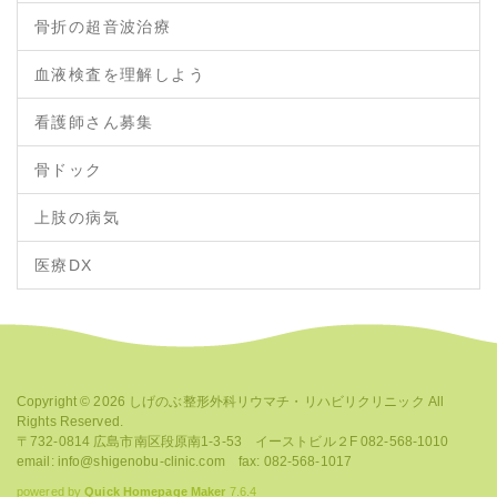
骨折の超音波治療
血液検査を理解しよう
看護師さん募集
骨ドック
上肢の病気
医療DX
Copyright © 2026
しげのぶ整形外科リウマチ・リハビリクリニック
All
Rights Reserved.
〒732-0814 広島市南区段原南1-3-53 イーストビル２F 082-568-1010
email: info@shigenobu-clinic.com fax: 082-568-1017
powered by
Quick Homepage Maker
7.6.4