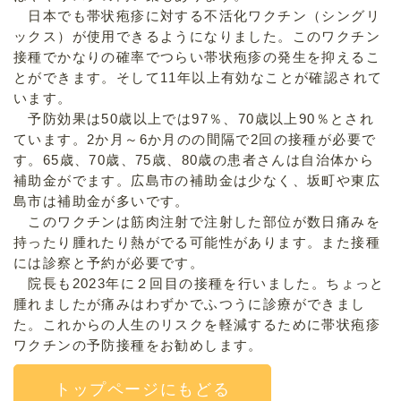
日本でも帯状疱疹に対する不活化ワクチン（シングリ
ックス）が使用できるようになりました。このワクチン
接種でかなりの確率でつらい帯状疱疹の発生を抑えるこ
とができます。そして11年以上有効なことが確認されて
います。
予防効果は50歳以上では97％、70歳以上90％とされ
ています。2か月～6か月のの間隔で2回の接種が必要で
す。65歳、70歳、75歳、80歳の患者さんは自治体から
補助金がでます。広島市の補助金は少なく、坂町や東広
島市は補助金が多いです。
このワクチンは筋肉注射で注射した部位が数日痛みを
持ったり腫れたり熱がでる可能性があります。また接種
には診察と予約が必要です。
院長も2023年に２回目の接種を行いました。ちょっと
腫れましたが痛みはわずかでふつうに診療ができまし
た。これからの人生のリスクを軽減するために
帯状疱疹
ワクチン
の予防接種をお勧めします。
トップページにもどる