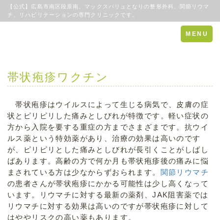
【公式】広島市南区段原南、マックスバリュとなりの整形外科、関節リウマ
チ、リハビリテーションの専門クリニックです。
Toggle
MENU
navigation
帯状疱疹ワクチン
帯状疱疹はウイルスによって生じる病気で、皮膚の症
状とピリピリした痛みとしびれが特徴です。軽い症状の
方から入院を要する重症の方までさまざまです。抗ウイ
ルス薬という特効薬があり、治療の効果は高いのです
が、ピリピリとした痛みとしびれが長引くことがしばし
ばあります。高齢の方で何か月も帯状疱疹後の痛みに悩
まされている方は少なからずおられます。
関節リウマチ
の患者さんが帯状疱疹にかかる可能性は少し高くなって
います。リウマチに対する最新の薬剤、JAK阻害薬では
リウマチに対する効果は高いのですが帯状疱疹に対して
はややリスクの高い薬もあります。