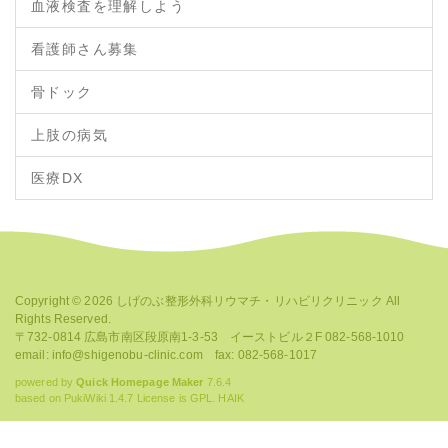
血液検査を理解しよう
看護師さん募集
骨ドック
上肢の病気
医療DX
Copyright © 2026
しげのぶ整形外科リウマチ・リハビリクリニック
All
Rights Reserved.
〒732-0814 広島市南区段原南1-3-53 イーストビル２F 082-568-1010
email: info@shigenobu-clinic.com fax: 082-568-1017
powered by
Quick Homepage Maker
7.6.4
based on PukiWiki 1.4.7 License is GPL.
HAIK