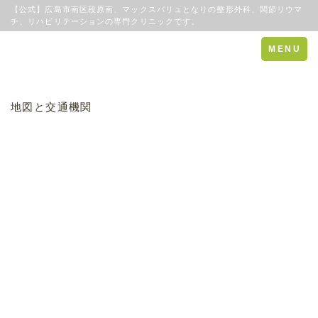
【公式】広島市南区段原南、マックスバリュとなりの整形外科、関節リウマ
チ、リハビリテーションの専門クリニックです。
Toggle
MENU
navigation
地図と交通機関