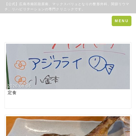
【公式】広島市南区段原南、マックスバリュとなりの整形外科、関節リウマ
チ、リハビリテーションの専門クリニックです。
Toggle
MENU
navigation
2026.08.06
定食