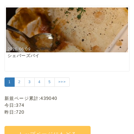
2026.06.09
シェパーズパイ
1
2
3
4
5
>>>
新規ページ累計:439040
今日:374
昨日:720